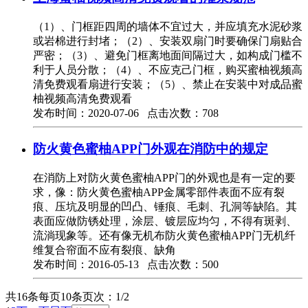
（1）、门框距四周的墙体不宜过大，并应填充水泥砂浆
或岩棉进行封堵；（2）、安装双扇门时要确保门扇贴合
严密；（3）、避免门框离地面间隔过大，如构成门槛不
利于人员分散；（4）、不应克己门框，购买蜜柚视频高
清免费观看扇进行安装；（5）、禁止在安装中对成品蜜
柚视频高清免费观看
发布时间：2020-07-06 点击次数：708
防火黄色蜜柚APP门外观在消防中的规定
在消防上对防火黄色蜜柚APP门的外观也是有一定的要
求，像：防火黄色蜜柚APP金属零部件表面不应有裂
痕、压坑及明显的凹凸、锤痕、毛刺、孔洞等缺陷。其
表面应做防锈处理，涂层、镀层应均匀，不得有斑剥、
流淌现象等。还有像无机布防火黄色蜜柚APP门无机纤
维复合帘面不应有裂痕、缺角
发布时间：2016-05-13 点击次数：500
共16条
每页10条
页次：1/2