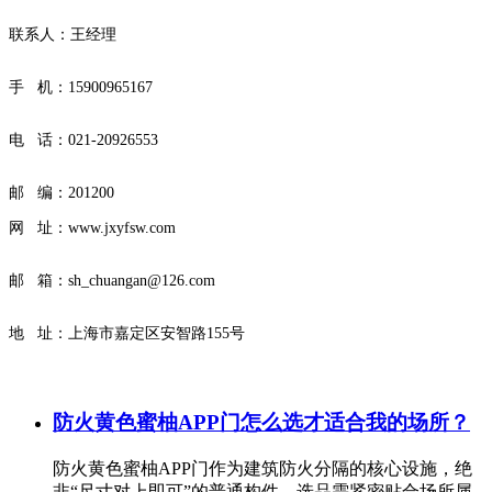
联系人：王经理
手 机：15900965167
电 话：
021-20926553
邮 编：201200
网 址：
www.jxyfsw.com
邮 箱：sh_chuangan@126.com
地 址：上海市嘉定区安智路155号
防火黄色蜜柚APP门怎么选才适合我的场所？
防火黄色蜜柚APP门作为建筑防火分隔的核心设施，绝
非“尺寸对上即可”的普通构件，选品需紧密贴合场所属