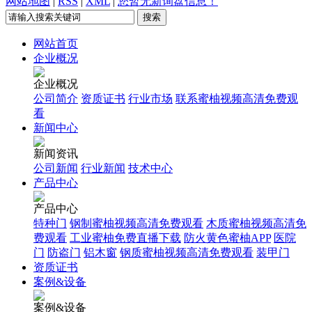
网站地图
|
RSS
|
XML
|
您暂无新询盘信息！
网站首页
企业概况
企业概况
公司简介
资质证书
行业市场
联系蜜柚视频高清免费观
看
新闻中心
新闻资讯
公司新闻
行业新闻
技术中心
产品中心
产品中心
特种门
钢制蜜柚视频高清免费观看
木质蜜柚视频高清免
费观看
工业蜜柚免费直播下载
防火黄色蜜柚APP
医院
门
防盗门
铝木窗
钢质蜜柚视频高清免费观看
装甲门
资质证书
案例&设备
案例&设备