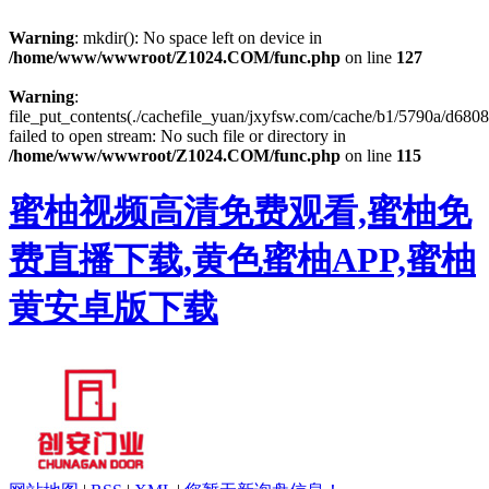
Warning
: mkdir(): No space left on device in
/home/www/wwwroot/Z1024.COM/func.php
on line
127
Warning
:
file_put_contents(./cachefile_yuan/jxyfsw.com/cache/b1/5790a/d6808
failed to open stream: No such file or directory in
/home/www/wwwroot/Z1024.COM/func.php
on line
115
蜜柚视频高清免费观看,蜜柚免
费直播下载,黄色蜜柚APP,蜜柚
黄安卓版下载