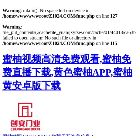
Warning
: mkdir(): No space left on device in
/home/www/wwwroot/Z1024.COM/func.php
on line
127
Warning
:
file_put_contents(./cachefile_yuan/jxyfsw.com/cache/01/44d13/ca63b
failed to open stream: No such file or directory in
/home/www/wwwroot/Z1024.COM/func.php
on line
115
蜜柚视频高清免费观看,蜜柚免
费直播下载,黄色蜜柚APP,蜜柚
黄安卓版下载