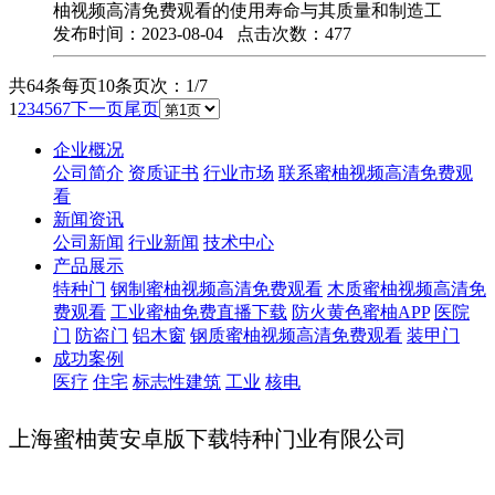
柚视频高清免费观看的使用寿命与其质量和制造工
发布时间：2023-08-04 点击次数：477
共64条
每页10条
页次：1/7
1
2
3
4
5
6
7
下一页
尾页
企业概况
公司简介
资质证书
行业市场
联系蜜柚视频高清免费观
看
新闻资讯
公司新闻
行业新闻
技术中心
产品展示
特种门
钢制蜜柚视频高清免费观看
木质蜜柚视频高清免
费观看
工业蜜柚免费直播下载
防火黄色蜜柚APP
医院
门
防盗门
铝木窗
钢质蜜柚视频高清免费观看
装甲门
成功案例
医疗
住宅
标志性建筑
工业
核电
上海蜜柚黄安卓版下载特种门业有限公司