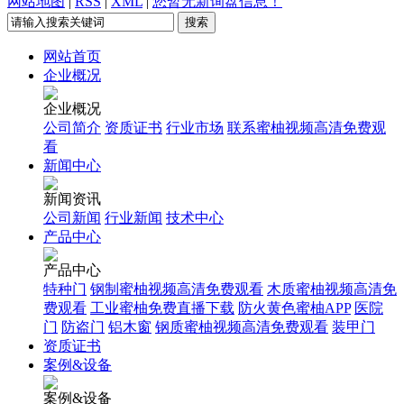
网站地图
|
RSS
|
XML
|
您暂无新询盘信息！
网站首页
企业概况
企业概况
公司简介
资质证书
行业市场
联系蜜柚视频高清免费观
看
新闻中心
新闻资讯
公司新闻
行业新闻
技术中心
产品中心
产品中心
特种门
钢制蜜柚视频高清免费观看
木质蜜柚视频高清免
费观看
工业蜜柚免费直播下载
防火黄色蜜柚APP
医院
门
防盗门
铝木窗
钢质蜜柚视频高清免费观看
装甲门
资质证书
案例&设备
案例&设备