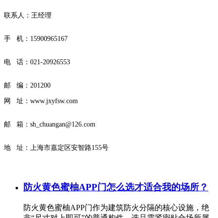
联系人：王经理
手 机：15900965167
电 话：
021-20926553
邮 编：201200
网 址：
www.jxyfsw.com
邮 箱：sh_chuangan@126.com
地 址：上海市嘉定区安智路155号
防火黄色蜜柚APP门怎么选才适合我的场所？
防火黄色蜜柚APP门作为建筑防火分隔的核心设施，绝
非“尺寸对上即可”的普通构件，选品需紧密贴合场所属